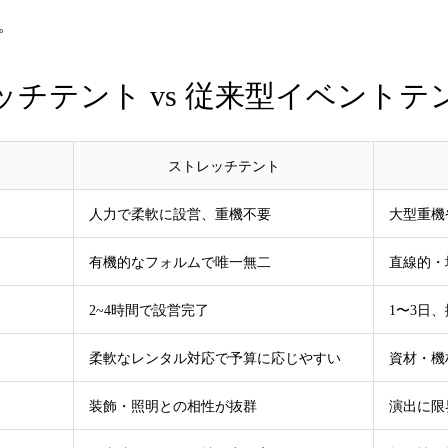
。
チテント vs 従来型イベントテ
ストレッチテント
人力で柔軟に設営、重機不要
大型重機
有機的なフォルムで唯一無二
直線的・
2~4時間で設営完了
1〜3日
柔軟なレンタル対応で予算に応じやすい
資材・機
装飾・照明との相性が抜群
演出に限