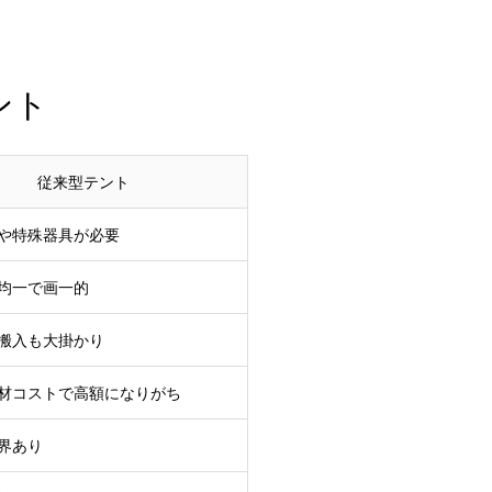
ント
従来型テント
や特殊器具が必要
均一で画一的
、搬入も大掛かり
材コストで高額になりがち
界あり